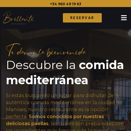
+34 960 49 19 63
RESERVAR
Te damos la bienvenida
Descubre la
comida
mediterránea
Si estás buscando un lugar para disfrutar de la
auténtica comida mediterránea en la ciudad de
Manises, nuestro restaurante es la opción
perfecta.
Somos conocidos por nuestras
deliciosas paellas
, las cuales son preparadas con
los ingredientes más frescos y de la mejor