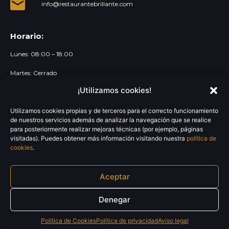
info@restaurantebrillante.com
Horario:
Lunes: 08:00 – 18:00
Martes: Cerrado
¡Utilizamos cookies!
Miércoles a domingo: 08:00 – 23:30
Utilizamos cookies propias y de terceros para el correcto funcionamiento
Links:
de nuestros servicios además de analizar la navegación que se realice
para posteriormente realizar mejoras técnicas (por ejemplo, páginas
Política de privacidad
visitadas). Puedes obtener más información visitando nuestra
política de
cookies
.
Política de Cookies
Aviso legal
Aceptar
Blog
Denegar
Política de Cookies
Política de privacidad
Aviso legal
Restaurante Brillante Manises – © Todos los derechos reservados